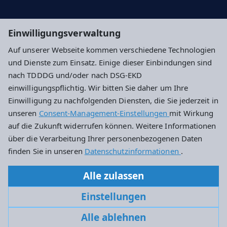
Ev. Dekanat Hochtaunus
Einwilligungsverwaltung
Evangelische Kirche in Hessen und Nassau
Auf unserer Webseite kommen verschiedene Technologien
und Dienste zum Einsatz. Einige dieser Einbindungen sind
Impressum
Datenschutz
Cookie-Einstellungen
nach TDDDG und/oder nach DSG-EKD
einwilligungspflichtig. Wir bitten Sie daher um Ihre
Einwilligung zu nachfolgenden Diensten, die Sie jederzeit in
Evangelische Kirchengemeinde Friedrichsdorf
unseren
Consent-Management-Einstellungen
mit Wirkung
auf die Zukunft widerrufen können. Weitere Informationen
Hugenottenstraße 92
über die Verarbeitung Ihrer personenbezogenen Daten
61381 Friedrichsdorf
finden Sie in unseren
Datenschutzinformationen
.
+49 6172 777660
Alle zulassen
kirchengemeinde.friedrichsdorf@ekhn.de
Einstellungen
Alle ablehnen