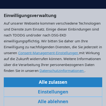
Ev. Dekanat Hochtaunus
Einwilligungsverwaltung
Evangelische Kirche in Hessen und Nassau
Auf unserer Webseite kommen verschiedene Technologien
und Dienste zum Einsatz. Einige dieser Einbindungen sind
Impressum
Datenschutz
Cookie-Einstellungen
nach TDDDG und/oder nach DSG-EKD
einwilligungspflichtig. Wir bitten Sie daher um Ihre
Einwilligung zu nachfolgenden Diensten, die Sie jederzeit in
Evangelische Kirchengemeinde Friedrichsdorf
unseren
Consent-Management-Einstellungen
mit Wirkung
auf die Zukunft widerrufen können. Weitere Informationen
Hugenottenstraße 92
über die Verarbeitung Ihrer personenbezogenen Daten
61381 Friedrichsdorf
finden Sie in unseren
Datenschutzinformationen
.
+49 6172 777660
Alle zulassen
kirchengemeinde.friedrichsdorf@ekhn.de
Einstellungen
Alle ablehnen