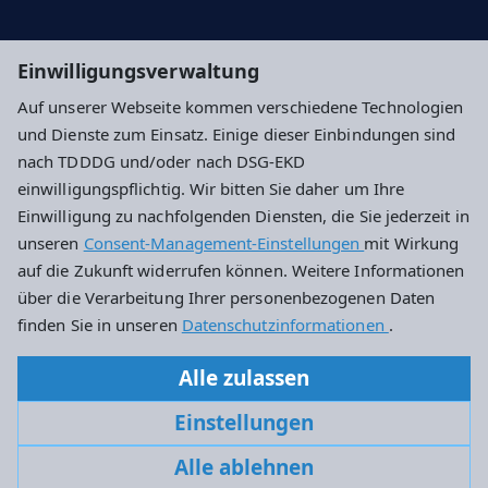
Ev. Dekanat Hochtaunus
Einwilligungsverwaltung
Evangelische Kirche in Hessen und Nassau
Auf unserer Webseite kommen verschiedene Technologien
und Dienste zum Einsatz. Einige dieser Einbindungen sind
Impressum
Datenschutz
Cookie-Einstellungen
nach TDDDG und/oder nach DSG-EKD
einwilligungspflichtig. Wir bitten Sie daher um Ihre
Einwilligung zu nachfolgenden Diensten, die Sie jederzeit in
Evangelische Kirchengemeinde Friedrichsdorf
unseren
Consent-Management-Einstellungen
mit Wirkung
auf die Zukunft widerrufen können. Weitere Informationen
Hugenottenstraße 92
über die Verarbeitung Ihrer personenbezogenen Daten
61381 Friedrichsdorf
finden Sie in unseren
Datenschutzinformationen
.
+49 6172 777660
Alle zulassen
kirchengemeinde.friedrichsdorf@ekhn.de
Einstellungen
Alle ablehnen