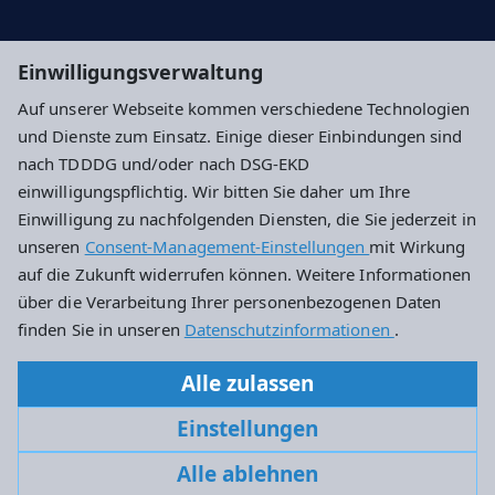
Ev. Dekanat Hochtaunus
Einwilligungsverwaltung
Evangelische Kirche in Hessen und Nassau
Auf unserer Webseite kommen verschiedene Technologien
und Dienste zum Einsatz. Einige dieser Einbindungen sind
Impressum
Datenschutz
Cookie-Einstellungen
nach TDDDG und/oder nach DSG-EKD
einwilligungspflichtig. Wir bitten Sie daher um Ihre
Einwilligung zu nachfolgenden Diensten, die Sie jederzeit in
Evangelische Kirchengemeinde Friedrichsdorf
unseren
Consent-Management-Einstellungen
mit Wirkung
auf die Zukunft widerrufen können. Weitere Informationen
Hugenottenstraße 92
über die Verarbeitung Ihrer personenbezogenen Daten
61381 Friedrichsdorf
finden Sie in unseren
Datenschutzinformationen
.
+49 6172 777660
Alle zulassen
kirchengemeinde.friedrichsdorf@ekhn.de
Einstellungen
Alle ablehnen